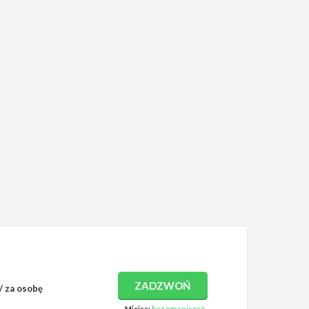
ZADZWOŃ
/ za osobę
Miejsc:
bez ograniczeń