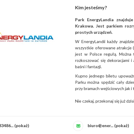
Kim jesteśmy?
Park EnergyLandia znajduje
Krakowa. Jest parkiem rozry
prostych urządzeń.
W EnergyLandii każdy znajdzie 
wszystkie oferowane atrakcje (
jest w Polsce regułą. Można 
rozkoszować się dekoracjami i 
baśni i fantazji.
Kupno jednego biletu upoważni
Parku można spędzić cały dzień
przy bramach wejściowych jak i 
Nie czekaj, przekonaj się już dzi
33486... (pokaż)
biuro@ener... (pokaż)