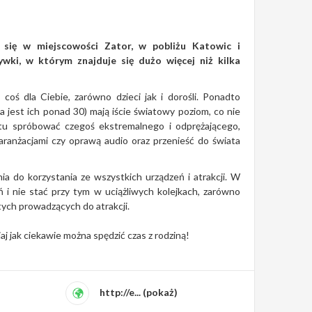
 się w miejscowości Zator, w pobliżu Katowic i
wki, w którym znajduje się dużo więcej niż kilka
coś dla Ciebie, zarówno dzieci jak i dorośli. Ponadto
a jest ich ponad 30) mają iście światowy poziom, co nie
tu spróbować czegoś ekstremalnego i odprężającego,
aranżacjami czy oprawą audio oraz przenieść do świata
a do korzystania ze wszystkich urządzeń i atrakcji. W
 i nie stać przy tym w uciążliwych kolejkach, zarówno
tych prowadzących do atrakcji.
siaj jak ciekawie można spędzić czas z rodziną!
http://e... (pokaż)