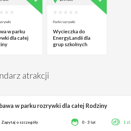
ozrywki
Parki rozrywki
wa w parku
Wycieczka do
wki dla całej
EnergyLandii dla
iny
grup szkolnych
ndarz atrakcji
bawa w parku rozrywki dla całej Rodziny
Zapytaj o szczegóły
0 - 3 lat
1 zł