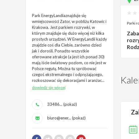
Park EnergyLandiaznajduje się
wmiejscowości Zator, w pobliżu Katowic i
Parki r
Krakowa. Jest parkiem rozrywki, w
Zaba
którym znajduje się dużo więcej niż kilka
prostych urządzeń. W EnergyLandii każdy
rozry
znajdzie coś dla Ciebie, zarówno dzieci
Rodz
jak i dorośli. Ponadto wszystkie
oferowane atrakcje (a jest ich ponad 30)
mają iście światowy poziom, co nie jest w
Polsce regułą. Można tu spróbować
czegoś ekstremalnego i odprężającego,
Kale
rozkoszować się dekoracjami i aranżac...
dowiedz się więcej
33486... (pokaż)
Za
biuro@ener... (pokaż)