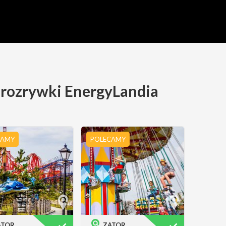
 rozrywki EnergyLandia
CAMY
POLECAMY
ATOR
ZATOR