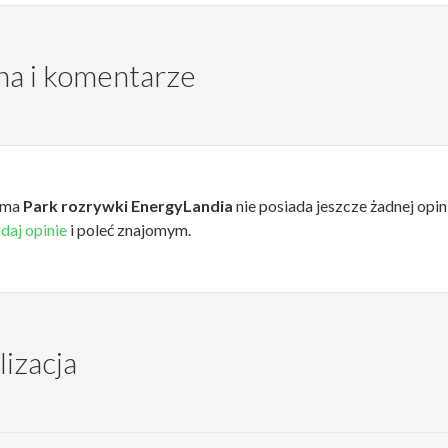
a i komentarze
rma
Park rozrywki EnergyLandia
nie posiada jeszcze żadnej opini
daj opinie
i poleć znajomym.
lizacja