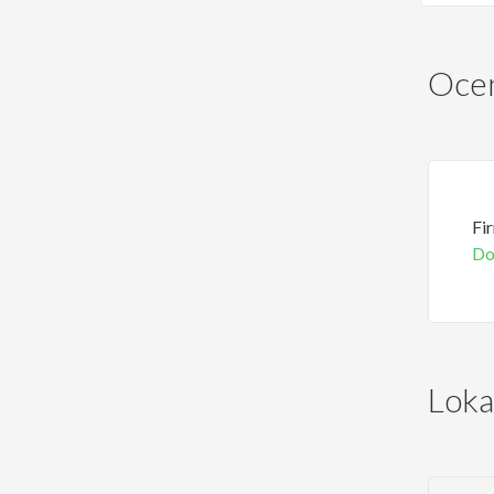
Ocen
Fi
Do
Loka