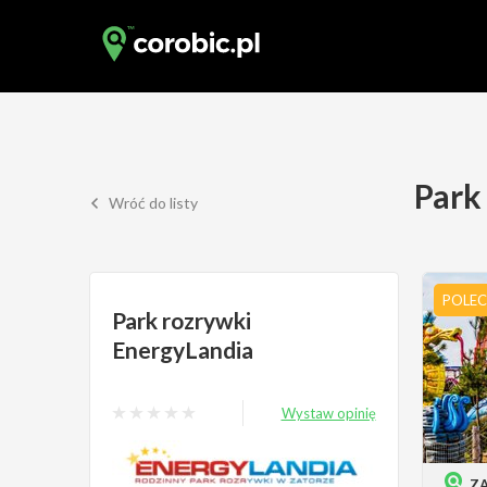
Park
Wróć do listy
POLE
Park rozrywki
EnergyLandia
Wystaw opinię
Z