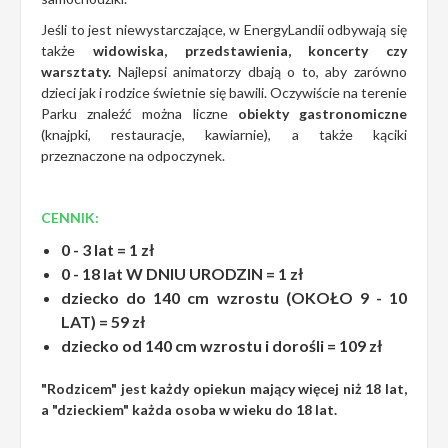
Jeśli to jest niewystarczające, w EnergyLandii odbywają się
także
widowiska, przedstawienia, koncerty czy
warsztaty.
Najlepsi animatorzy dbają o to, aby zarówno
dzieci jak i rodzice świetnie się bawili. Oczywiście na terenie
Parku znaleźć można liczne
obiekty gastronomiczne
(knajpki, restauracje, kawiarnie), a także kąciki
przeznaczone na odpoczynek.
CENNIK:
0 - 3 lat = 1 zł
0 - 18 lat W DNIU URODZIN = 1 zł
dziecko do 140 cm wzrostu (OKOŁO 9 - 10
LAT) = 59 zł
dziecko od 140 cm wzrostu i dorośli = 109 zł
"Rodzicem" jest każdy opiekun mający więcej niż 18 lat,
a "dzieckiem" każda osoba w wieku do 18 lat.