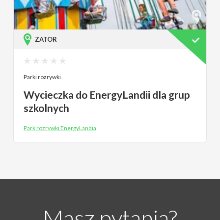
ZATOR
Parki rozrywki
Wycieczka do EnergyLandii dla grup
szkolnych
Park rozrywki EnergyLandia
Masz pytania?