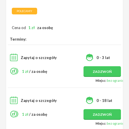
POLECAMY
1
zł
Cena od
za osobę
Terminy:
Zapytaj o szczegóły
0 - 3 lat
1 zł
/ za osobę
ZADZWOŃ
Miejsc:
bez ograniczeń
Zapytaj o szczegóły
0 - 18 lat
1 zł
/ za osobę
ZADZWOŃ
Miejsc:
bez ograniczeń