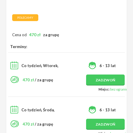
POLECAMY
470
zł
Cena od
za grupę
Terminy:
Co tydzień, Wtorek,
6 - 13 lat
470 zł
/ za grupę
ZADZWOŃ
Miejsc:
bez ograniczeń
Co tydzień, Środa,
6 - 13 lat
470 zł
/ za grupę
ZADZWOŃ