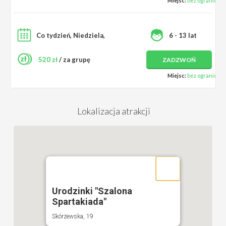
Miejsc:
bez ograniczeń
Co tydzień, Niedziela,
6 - 13 lat
520 zł
/ za grupę
ZADZWOŃ
Miejsc:
bez ograniczeń
Lokalizacja atrakcji
Urodzinki "Szalona
Spartakiada"
Skórzewska, 19