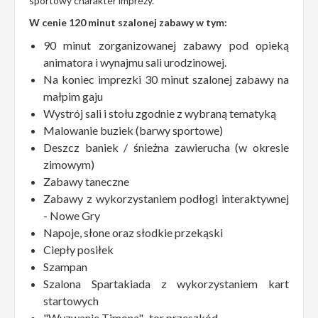
sportowy charakter imprezy.
W cenie 120 minut szalonej zabawy w tym:
90 minut zorganizowanej zabawy pod opieką
animatora i wynajmu sali urodzinowej.
Na koniec imprezki 30 minut szalonej zabawy na
małpim gaju
Wystrój sali i stołu zgodnie z wybraną tematyką
Malowanie buziek (barwy sportowe)
Deszcz baniek / śnieżna zawierucha (w okresie
zimowym)
Zabawy taneczne
Zabawy z wykorzystaniem podłogi interaktywnej
- Nowe Gry
Napoje, słone oraz słodkie przekąski
Ciepły posiłek
Szampan
Szalona Spartakiada z wykorzystaniem kart
startowych
"Wyzwanie Timona"- tor przeszkód