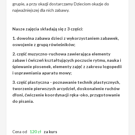
grupie, a przy okazji dostarczamy Dzieciom okazje do
najważniejszej dla nich zabawy.
Nasze zajęcia składają się z 3 części:
1. dowolna zabawa dzieci z wykorzystaniem zabawek,
oswojenie z grupą rówieśników;
2. część muzyczno-ruchowa zawierająca elementy
zabaw i ćwiczeń kształtujących poczucie rytmu, nauka i
śpiewanie piosenek, elementy zajęć z zakresu logopedii
i usprawniania aparatu mowy;
3. część plastyczna - poznawanie technik plastycznych,
tworzenie pierwszych arcydzieł, doskonalenie ruchów
dłoni, ćwiczenie koordynacji ręka-oko, przygotowanie
do pisania.
120
zł
Cena od
za kurs