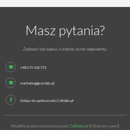
Masz pytania?
Zadzwoń lub napisz, a chętnie na nie odpowiemy:
+48 575 102 772
marketing@corobic.pl
Dołącz do społeczności CoRobic.pl
Wszelkie prawa zastrzeżone przez
CoRobic.pl
© {{current_year}}