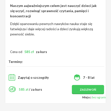
Naszym aajważniejszym celem jest nauczyć dzieci jak
się uczyć, rozwinąć sprawność czytania, pamięci i
koncentracji
Dzięki opanowaniu pewnych nawyków nauka staje się
łatwiejsza i daje więcej radości a dzieci zyskują większą
pewność siebie.
585
zł
Cena od
za kurs
Terminy:
Zapytaj o szczegóły
7 - 8 lat
585 zł
/ za kurs
ZADZWOŃ
Miejsc:
bez ograniczeń