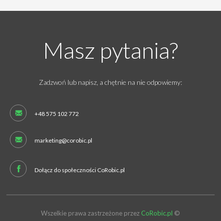
Masz pytania?
Zadzwoń lub napisz, a chętnie na nie odpowiemy:
+48 575 102 772
marketing@corobic.pl
Dołącz do społeczności CoRobic.pl
Wszelkie prawa zastrzeżone przez
CoRobic.pl
©