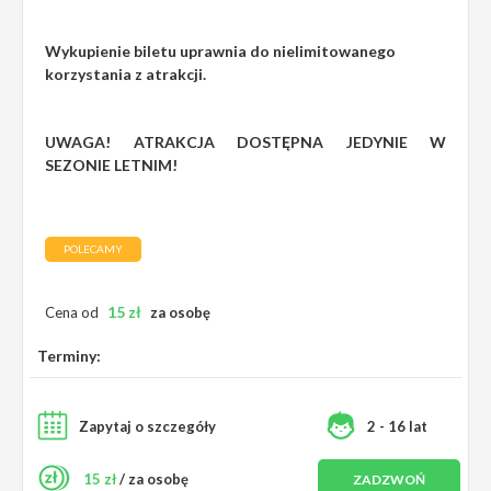
Wykupienie biletu uprawnia do nielimitowanego
korzystania z atrakcji.
UWAGA! ATRAKCJA DOSTĘPNA JEDYNIE W
SEZONIE LETNIM!
POLECAMY
15
zł
Cena od
za osobę
Terminy:
Zapytaj o szczegóły
2 - 16 lat
15 zł
/ za osobę
ZADZWOŃ