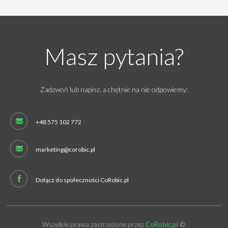
Masz pytania?
Zadzwoń lub napisz, a chętnie na nie odpowiemy:
+48 575 102 772
marketing@corobic.pl
Dołącz do społeczności CoRobic.pl
Wszelkie prawa zastrzeżone przez
CoRobic.pl
©