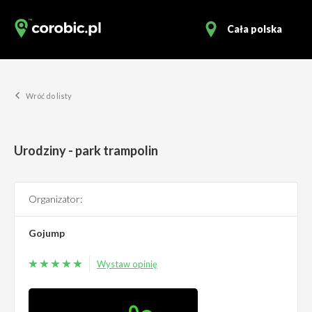
Cała polska
Wróć do listy
Urodziny - park trampolin
Organizator:
Gojump
Wystaw opinię