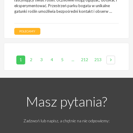
fascynujący świat roślin. Uczniowie mogą oglądać, dotykać i
eksperymentować. Przestrzeń parku bogata w unikalne
gatunki roślin umożliwia bezpośredni kontakt i obserw …
POLECAMY
1
2
3
4
5
...
212
213
Masz pytania?
Zadzwoń lub napisz, a chętnie na nie odpowiemy: