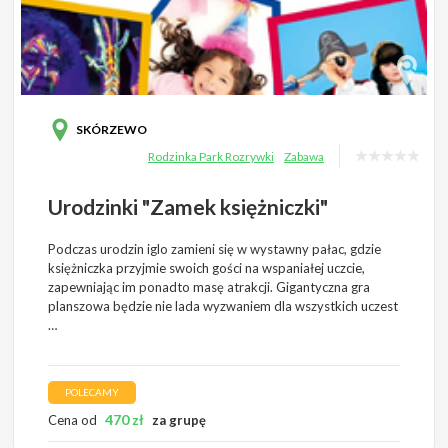
SKÓRZEWO
Rodzinka Park Rozrywki
Zabawa
Urodzinki "Zamek księżniczki"
Podczas urodzin iglo zamieni się w wystawny pałac, gdzie
księżniczka przyjmie swoich gości na wspaniałej uczcie,
zapewniając im ponadto masę atrakcji. Gigantyczna gra
planszowa będzie nie lada wyzwaniem dla wszystkich uczest
…
POLECAMY
470
zł
Cena od
za grupę