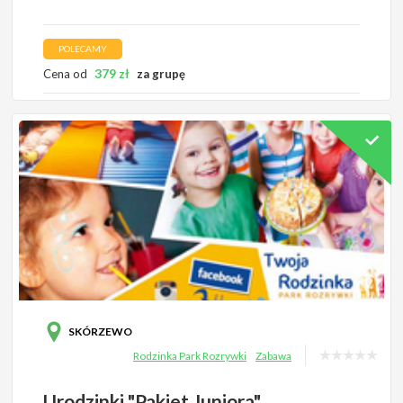
POLECAMY
379
zł
Cena od
za grupę
SKÓRZEWO
Rodzinka Park Rozrywki
Zabawa
Urodzinki "Pakiet Juniora"