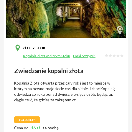
ZŁOTY STOK
Kopalnia Złota w Złotym Stoku
Parki rozrywki
Zwiedzanie kopalni złota
Kopalnia Złota otwarta przez cały rok i jest to miejsce w
którym na pewno znajdziecie coś dla siebie. I choć Kopalnię
odwiedza co roku ponad dwieście tysięcy osób, będąc tu,
ciągle czuć, że gdzieś za zakrętem cz …
POLECAMY
16
zł
Cena od
za osobę