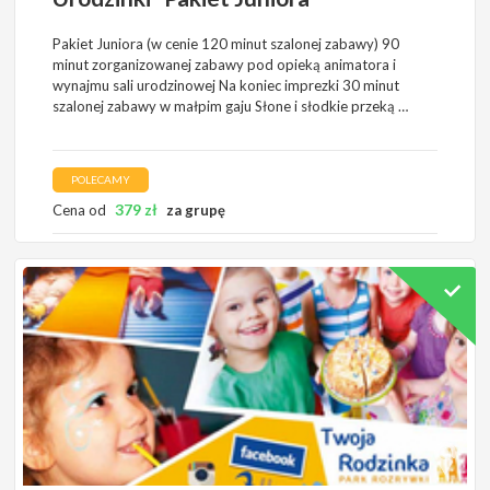
Pakiet Juniora (w cenie 120 minut szalonej zabawy) 90
minut zorganizowanej zabawy pod opieką animatora i
wynajmu sali urodzinowej Na koniec imprezki 30 minut
szalonej zabawy w małpim gaju Słone i słodkie przeką …
POLECAMY
379
zł
Cena od
za grupę