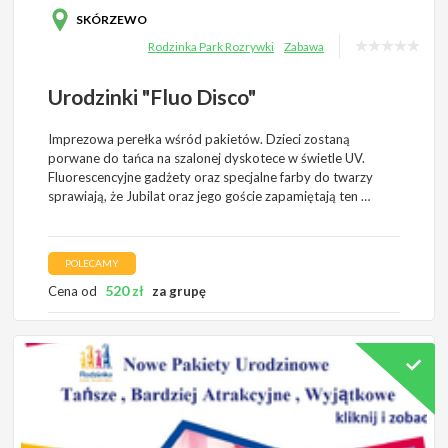
SKÓRZEWO
Rodzinka Park Rozrywki
Zabawa
Urodzinki "Fluo Disco"
Imprezowa perełka wśród pakietów. Dzieci zostaną
porwane do tańca na szalonej dyskotece w świetle UV.
Fluorescencyjne gadżety oraz specjalne farby do twarzy
sprawiają, że Jubilat oraz jego goście zapamiętają ten …
POLECAMY
520
zł
Cena od
za grupę