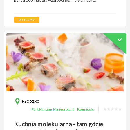
ponad 100 makiet), wzorowanych na słynnych …
POLECAMY
KŁODZKO
Park Miniatur Minieuroland
Rzemiosło
Kuchnia molekularna - tam gdzie