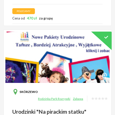
POLECAMY
470
zł
Cena od
za grupę
SKÓRZEWO
Rodzinka Park Rozrywki
Zabawa
Urodzinki "Na pirackim statku"