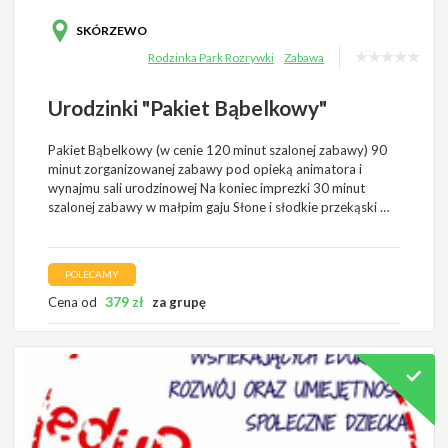
SKÓRZEWO
Rodzinka Park Rozrywki
Zabawa
Urodzinki "Pakiet Bąbelkowy"
Pakiet Bąbelkowy (w cenie 120 minut szalonej zabawy) 90
minut zorganizowanej zabawy pod opieką animatora i
wynajmu sali urodzinowej Na koniec imprezki 30 minut
szalonej zabawy w małpim gaju Słone i słodkie przekąski …
POLECAMY
379
zł
Cena od
za grupę