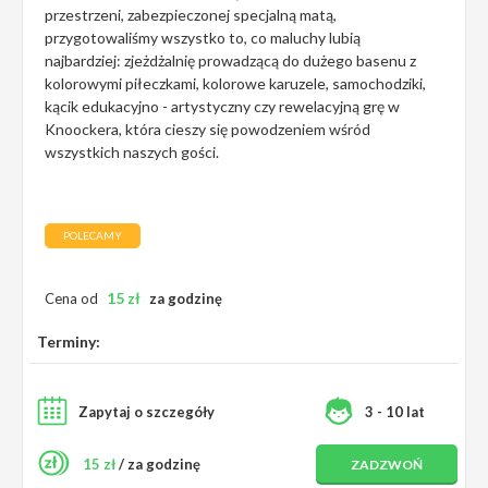
przestrzeni, zabezpieczonej specjalną matą,
przygotowaliśmy wszystko to, co maluchy lubią
najbardziej: zjeżdżalnię prowadzącą do dużego basenu z
kolorowymi piłeczkami, kolorowe karuzele, samochodziki,
kącik edukacyjno - artystyczny czy rewelacyjną grę w
Knoockera, która cieszy się powodzeniem wśród
wszystkich naszych gości.
POLECAMY
15
zł
Cena od
za godzinę
Terminy:
Zapytaj o szczegóły
3 - 10 lat
15 zł
/ za godzinę
ZADZWOŃ