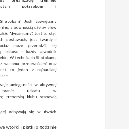
ia organizację treningu
obistym potrzebom i
Shotokan?
Jeśli zewnętrzny
ening, z pewnością użyłby słów
 także "dynamiczny". Jest to styl,
ych postawach, jest twardy i
ciaż może przerodzić się
ą lekkość - każdy zawodnik
iebie. W technikach Shotokanu,
 z wieloma przeciwnikami oraz
Jest to jeden z najbardziej
lsce.
oje umiejętności w aktywnej
ez branie udziału w
rę trenerską klubu stanowią
ującej odbywają się w
dwóch
we wtorki i piątki o godzinie