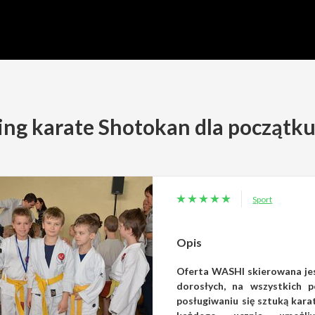
ing karate Shotokan dla początk
Sport
Opis
Oferta WASHI skierowana jest
dorosłych, na wszystkich 
posługiwaniu się sztuką kara