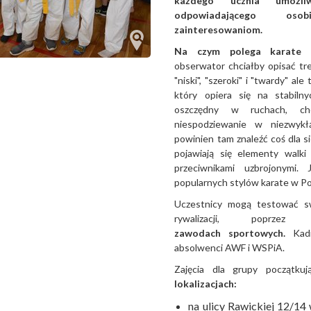
każdego ucznia umożliw
odpowiadającego os
zainteresowaniom.
Na czym polega karate 
obserwator chciałby opisać tr
"niski", "szeroki" i "twardy" ale
który opiera się na stabiln
oszczędny w ruchach, cho
niespodziewanie w niezwykł
powinien tam znaleźć coś dla s
pojawiają się elementy walki
przeciwnikami uzbrojonymi. 
popularnych stylów karate w Po
Uczestnicy mogą testować sw
rywalizacji, poprz
zawodach sportowych.
Kad
absolwenci AWF i WSPiA.
Zajęcia dla grupy początk
lokalizacjach:
na ulicy Rawickiej 12/14 