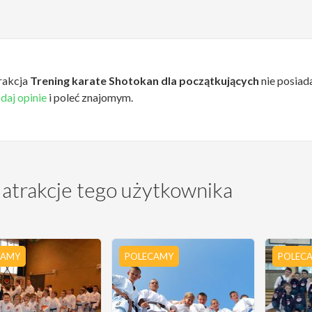
rakcja
Trening karate Shotokan dla początkujących
nie posiada
daj opinie
i poleć znajomym.
 atrakcje tego użytkownika
CAMY
POLECAMY
POLEC