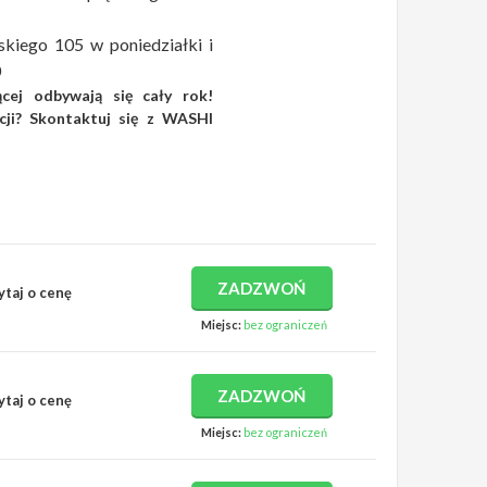
eskiego 105 w poniedziałki i
0
cej odbywają się cały rok!
cji? Skontaktuj się z WASHI
ZADZWOŃ
ytaj o cenę
Miejsc:
bez ograniczeń
ZADZWOŃ
ytaj o cenę
Miejsc:
bez ograniczeń