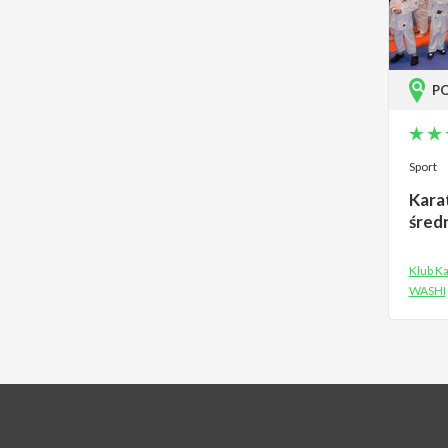
P
Sport
Kara
śred
Klub K
WASHI