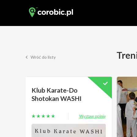
Tren
Wróć do listy
Klub Karate-Do
Shotokan WASHI
Wystaw opinię