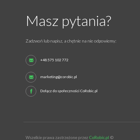
Masz pytania?
Zadzwoń lub napisz, a chętnie na nie odpowiemy:
+48 575 102 772
marketing@corobic.pl
Dołącz do społeczności CoRobic.pl
Wszelkie prawa zastrzeżone przez
CoRobic.pl
©