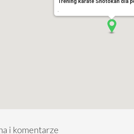
Trening karate Shotokan dla 
,
a i komentarze