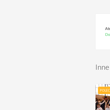
At
Do
Inne
POLE