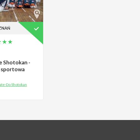
ZNAŃ
e Shotokan -
 sportowa
ate-Do Shotokan