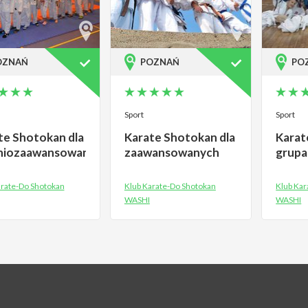
OZNAŃ
POZNAŃ
PO
Sport
Sport
te Shotokan dla
Karate Shotokan dla
Karat
niozaawansowanych
zaawansowanych
grupa
arate-Do Shotokan
Klub Karate-Do Shotokan
Klub Kar
WASHI
WASHI