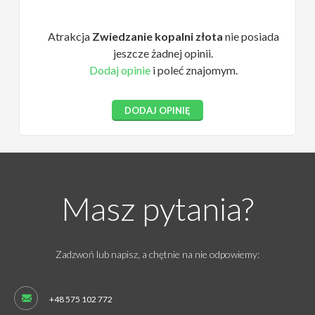
Atrakcja
Zwiedzanie kopalni złota
nie posiada
jeszcze żadnej opinii.
Dodaj opinie
i poleć znajomym.
DODAJ OPINIĘ
Masz pytania?
Zadzwoń lub napisz, a chętnie na nie odpowiemy:
+48 575 102 772