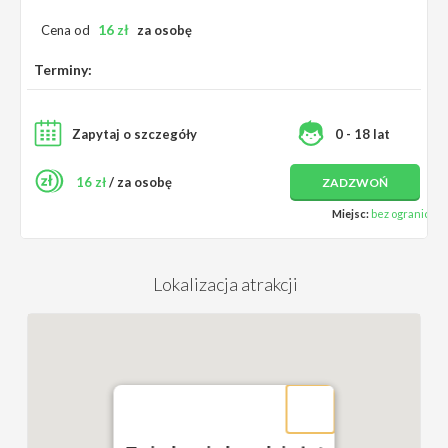
16
zł
Cena od
za osobę
Terminy:
Zapytaj o szczegóły
0 - 18 lat
16 zł
/ za osobę
ZADZWOŃ
Miejsc:
bez ograniczeń
Lokalizacja atrakcji