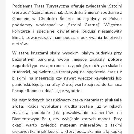
Podziemna Trasa Turystyczna oferuje zwiedzanie „Sztolni
Gertruda” (część muzealna), „Chodnika Śmierci”, spotkanie z
Gnomem w Chodniku Śmierci oraz jedyny w Polsce
podziemny wodospad w „Sztolni Czarnej”. Wilgotne
korytarze i specjalne oświetlenie, budują niesamowity
klimat, towarzyszący nam podczas odkrywania kolejnych
metrów.
W starej kruszarni skały, wysokim, białym budynku przy
bezpłatnym parkingu, swoje miejsce znalazły
pokoje
zagadek
typu escape room. Trzy pokoje, o różnych skalach
trudności, są świetną alternatywą na spędzenie czasu z
bliskimi, na integrację czy nawet wieczór kawalerski lub
panieński. Będąc na ulicy Złotej warto zajrzeć do Łamacz
Escape Rooms i oddać się przygodzie!
Na najmłodszych poszukiwaczy czeka natomiast
płukanie
złota!
Każda wypłukana grudka zostaje już w rękach
znalazcy, podobnie jak poszukiwanie diamentów na
Diamentowym Polu, czy wybijanie złotych monet. Przy
okazji warto zwiedzić
muzeum minerałów
z takimi
ciekawostkami jak koprolit, który jest… skamieniałą kupką