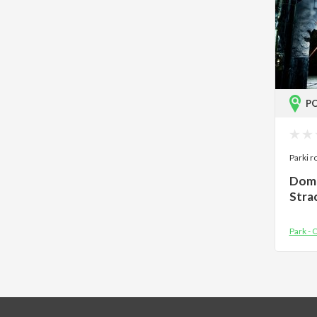
P
Parki r
Dom 
Stra
Park - 