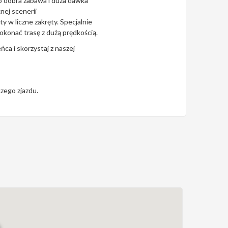
o dobra zabawa i duża dawka
nej scenerii
 w liczne zakręty. Specjalnie
konać trasę z dużą prędkością.
ńca i skorzystaj z naszej
zego zjazdu.