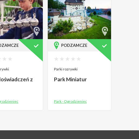
DZAMCZE
PODZAMCZE
zrywki
Parki rozrywki
doświadczeń z
Park Miniatur
grodzieniec
Park - Ogrodzieniec