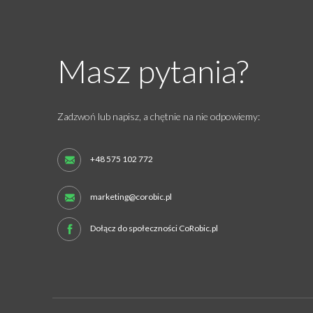
Masz pytania?
Zadzwoń lub napisz, a chętnie na nie odpowiemy:
+48 575 102 772
marketing@corobic.pl
Dołącz do społeczności CoRobic.pl