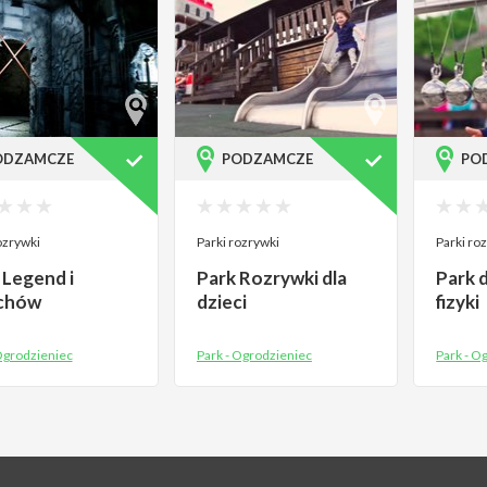
ODZAMCZE
PODZAMCZE
PO
ozrywki
Parki rozrywki
Parki ro
Legend i
Park Rozrywki dla
Park 
chów
dzieci
fizyki
Ogrodzieniec
Park - Ogrodzieniec
Park - O