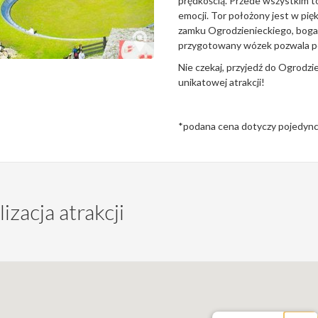
prędkością. Przede wszystkim t
emocji. Tor położony jest w pięk
zamku Ogrodzienieckiego, bogaty
przygotowany wózek pozwala po
Nie czekaj, przyjedź do Ogrodzie
unikatowej atrakcji!
*podana cena dotyczy pojedync
izacja atrakcji