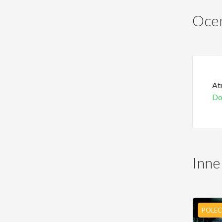
Ocen
At
Do
Inne
POLE