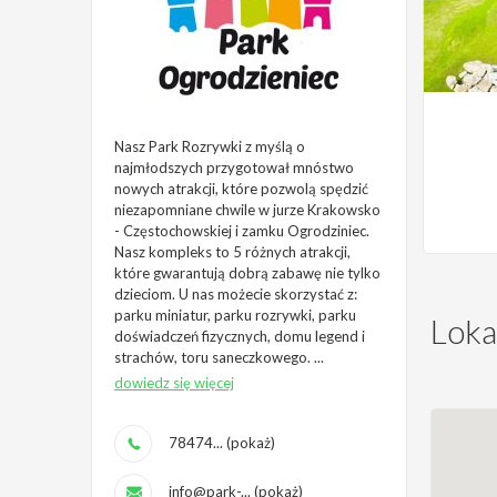
Nasz Park Rozrywki z myślą o
najmłodszych przygotował mnóstwo
nowych atrakcji, które pozwolą spędzić
niezapomniane chwile w jurze Krakowsko
- Częstochowskiej i zamku Ogrodziniec.
Nasz kompleks to 5 różnych atrakcji,
które gwarantują dobrą zabawę nie tylko
dzieciom. U nas możecie skorzystać z:
parku miniatur, parku rozrywki, parku
Lokal
doświadczeń fizycznych, domu legend i
strachów, toru saneczkowego. ...
dowiedz się więcej
78474... (pokaż)
info@park-... (pokaż)