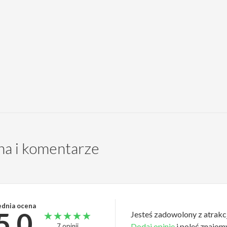
a i komentarze
ednia ocena
5.0
Jesteś zadowolony z atrakc
Dodaj opinie
i poleć znajom
7 opinii