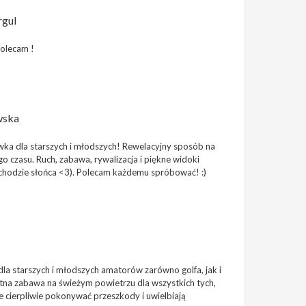
rgul
olecam !
wska
ka dla starszych i młodszych! Rewelacyjny sposób na
o czasu. Ruch, zabawa, rywalizacja i piękne widoki
achodzie słońca <3). Polecam każdemu spróbować! :)
dla starszych i młodszych amatorów zarówno golfa, jak i
ietna zabawa na świeżym powietrzu dla wszystkich tych,
e cierpliwie pokonywać przeszkody i uwielbiają