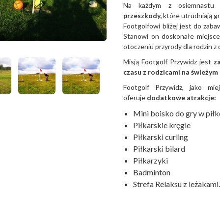
Na każdym z osiemnastu
przeszkody,
które utrudniają gr
Footgolfowi bliżej jest do zaba
Stanowi on doskonałe miejsce
otoczeniu przyrody dla rodzin z 
Misją Footgolf Przywidz jest
z
czasu z rodzicami na świeżym
Footgolf Przywidz, jako mi
oferuje
dodatkowe atrakcje:
Mini boisko do gry w piłk
Piłkarskie kręgle
Piłkarski curling
Piłkarski bilard
Piłkarzyki
Badminton
Strefa Relaksu z leżakami