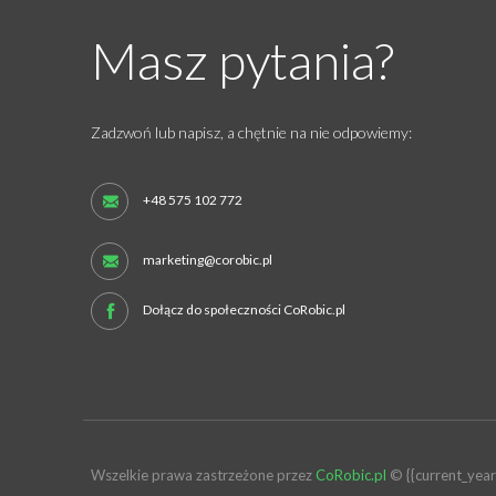
Masz pytania?
Zadzwoń lub napisz, a chętnie na nie odpowiemy:
+48 575 102 772
marketing@corobic.pl
Dołącz do społeczności CoRobic.pl
Wszelkie prawa zastrzeżone przez
CoRobic.pl
© {{current_year