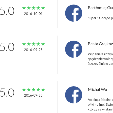
5.0
Bartłomiej Gu
2016-10-01 
Super ! Gorąco p
5.0
Beata Grajko
2016-09-28 
Wspaniała rozryw
spędzenie wolneg
(szczególnie o z
5.0
Michał Wu
2016-09-23 
Atrakcja idealna 
piłki nożnej. Św
którzy są w stani