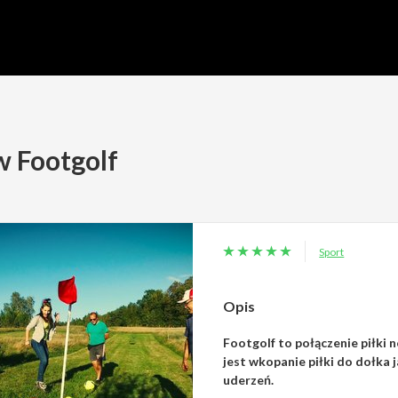
w Footgolf
Sport
Opis
Footgolf to połączenie piłki n
jest wkopanie piłki do dołka j
uderzeń.