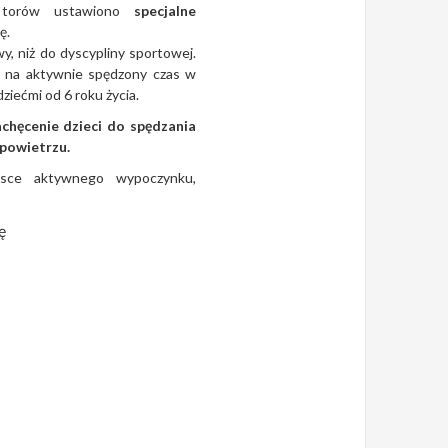
 torów ustawiono
specjalne
ę.
wy, niż do dyscypliny sportowej.
 na aktywnie spędzony czas w
dziećmi od 6 roku życia.
achęcenie dzieci do spędzania
 powietrzu.
ejsce aktywnego wypoczynku,
ę
.