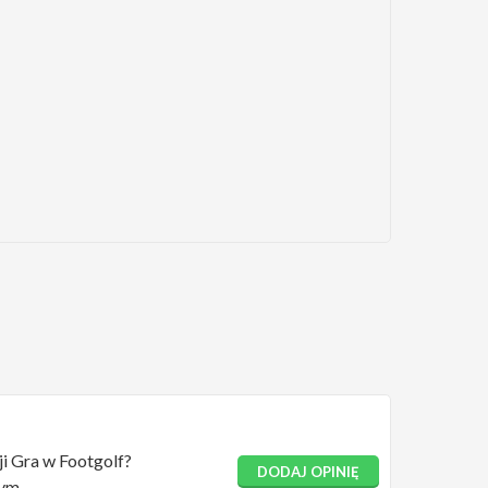
ji Gra w Footgolf?
DODAJ OPINIĘ
ym.