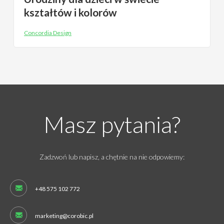
kształtów i kolorów
Concordia Design
Masz pytania?
Zadzwoń lub napisz, a chętnie na nie odpowiemy:
+48 575 102 772
marketing@corobic.pl