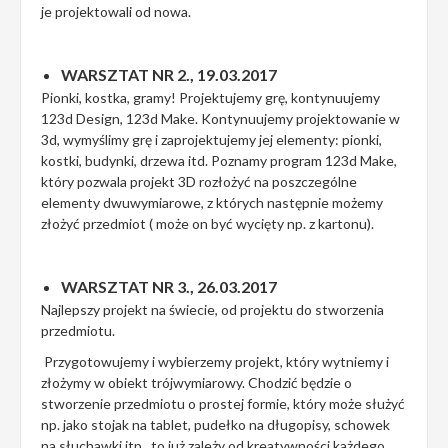
je projektowali od nowa.
WARSZTAT NR 2., 19.03.2017
Pionki, kostka, gramy! Projektujemy grę, kontynuujemy
123d Design, 123d Make. Kontynuujemy projektowanie w
3d, wymyślimy grę i zaprojektujemy jej elementy: pionki,
kostki, budynki, drzewa itd. Poznamy program 123d Make,
który pozwala projekt 3D rozłożyć na poszczególne
elementy dwuwymiarowe, z których następnie możemy
złożyć przedmiot ( może on być wycięty np. z kartonu).
WARSZTAT NR 3., 26.03.2017
Najlepszy projekt na świecie, od projektu do stworzenia
przedmiotu.
Przygotowujemy i wybierzemy projekt, który wytniemy i
złożymy w obiekt trójwymiarowy. Chodzić będzie o
stworzenie przedmiotu o prostej formie, który może służyć
np. jako stojak na tablet, pudełko na długopisy, schowek
na słuchawki itp., to już zależy od kreatywności każdego