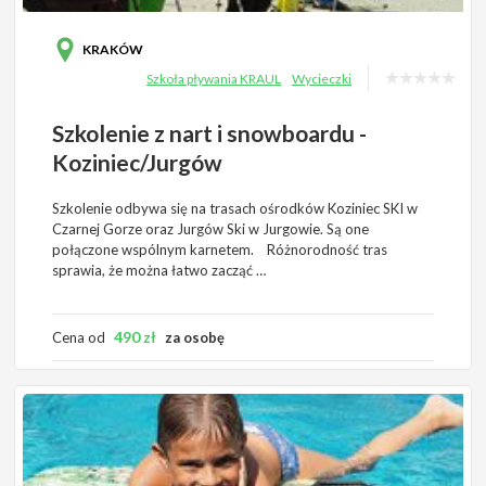
KRAKÓW
Szkoła pływania KRAUL
Wycieczki
Szkolenie z nart i snowboardu -
Koziniec/Jurgów
Szkolenie odbywa się na trasach ośrodków Koziniec SKI w
Czarnej Gorze oraz Jurgów Ski w Jurgowie. Są one
połączone wspólnym karnetem. Różnorodność tras
sprawia, że można łatwo zacząć …
490
zł
Cena od
za osobę