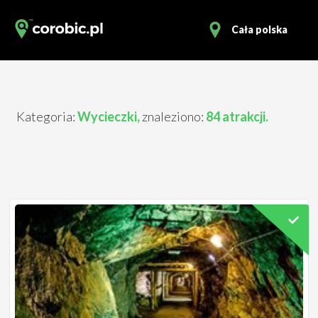
Cała polska
Kategoria:
Wycieczki,
znaleziono:
84 atrakcji.