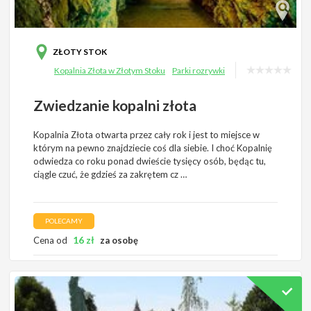
ZŁOTY STOK
Kopalnia Złota w Złotym Stoku
Parki rozrywki
Zwiedzanie kopalni złota
Kopalnia Złota otwarta przez cały rok i jest to miejsce w
którym na pewno znajdziecie coś dla siebie. I choć Kopalnię
odwiedza co roku ponad dwieście tysięcy osób, będąc tu,
ciągle czuć, że gdzieś za zakrętem cz …
POLECAMY
16
zł
Cena od
za osobę