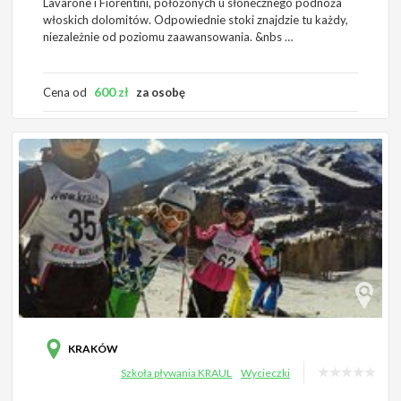
Lavarone i Fiorentini, położonych u słonecznego podnóża
włoskich dolomitów. Odpowiednie stoki znajdzie tu każdy,
niezależnie od poziomu zaawansowania. &nbs …
600
zł
Cena od
za osobę
KRAKÓW
Szkoła pływania KRAUL
Wycieczki